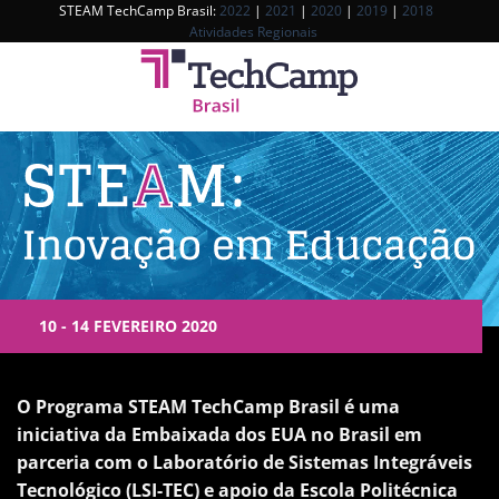
Skip
STEAM TechCamp Brasil:
2022
|
2021
|
2020
|
2019
|
2018
Atividades Regionais
to
content
10 - 14 FEVEREIRO 2020
O Programa STEAM TechCamp Brasil é uma
iniciativa da Embaixada dos EUA no Brasil em
parceria com o Laboratório de Sistemas Integráveis
Tecnológico (LSI-TEC) e apoio da Escola Politécnica